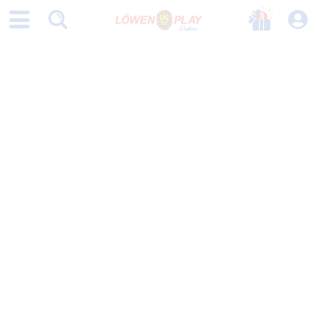
8
SIZZLING HOT™ DELUXE
RTP
FREISPIELE
94,16%
GAMBLING FEATURE
VOLATILITÄT
KEINE ANGABE
MINDESTEINSATZ
MAXIMALEINSATZ
0,05 €
1,00 €