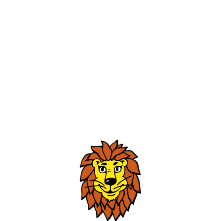
MAXIMALER GEWINN
1.000,00 €
SPIELEN
Online Spielautomaten
Greentube
Sizzling Hot™ Deluxe
TOP GEWINNER
Anonym
1000x
Einsatz: 0,40 €
Gewinn: 400,00 €
2026-07-15 10:43