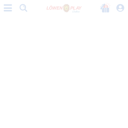
8
BONUS ANGEBOTE VON LÖWEN PLAY