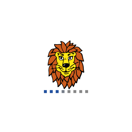
BONUS BEI LÖWEN PLAY
ONLINE
BITTE BEACHTE DIE FOLGENDEN
HINWEISE ZUM BONUS BEI LÖWEN PLAY
ONLINE
Beim Einsatz von Guthaben, das aus Echtgeld und Bonus
besteht, wird immer zuerst der Anteil aus Echtgeld
eingesetzt.
Beim Einsatz von Bonusguthaben darf der maximale
Einsatz 1€ pro Spielrunde/Spin betragen.
Freispiele, Cash Back, Deposit Bonus und Bonus ohne
Einzahlung sind an verschiedene Umsatzfaktoren