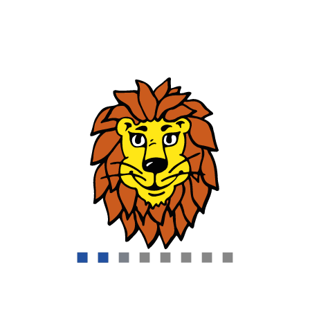
Franz
Einsat
Gewin
Grzeg
Einsat
Gewin
Anni 
Einsat
Gewin
Kevin
Einsat
Gewin
 LÖWEN PLAY ONLINE
Marti
 heute sehr beliebten Spielautomaten vor. Mit seinen
Einsat
Gewin
 sehr beliebten Spiele Book of Ra und Book of Ra Deluxe
bhängig ein eigenes und aufregendes Spielereignis.