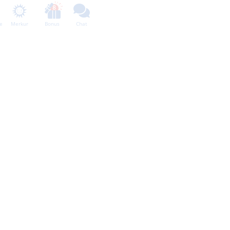
8
Merkur
Bonus
Chat
e
PHARAOH’S RING™
FREISPIELE
GAMBLING FEATURE
5%
Z
MAXIMALEINSATZ
MAXIMALER GEWINN
1,00 €
8.129,00 €
raoh’s Ring™