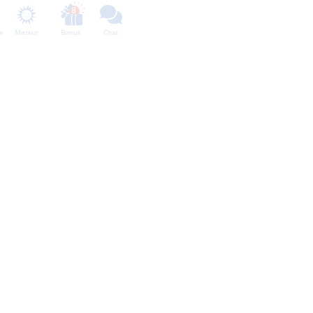
8
Merkur
Bonus
Chat
e
BOOK OF RA™ MAGIC
FREISPIELE
GAMBLING FEATURE
Z
MAXIMALEINSATZ
MAXIMALER GEWINN
1,00 €
10.047,00 €
k of Ra™ Magic