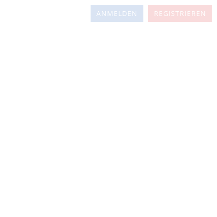
ANMELDEN
REGISTRIEREN
VOLATILITÄT
KEINE ANGABE
SPIELEN
GEWINNLINIEN
10-10
TOP GEWINNER