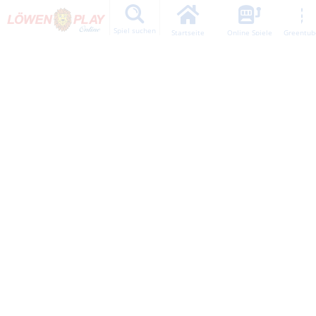
Spiel suchen
Startseite
Online Spiele
Greentub
RTP
94,07%
MINDESTEINSAT
0,01 €
Online Spielautomaten
Greentube
Boo