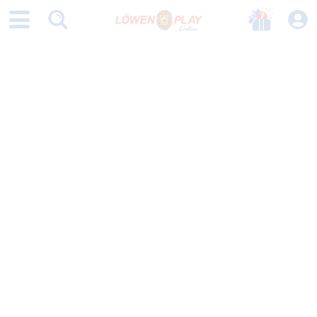
7
FISHIN' FRENZY MEGAWAYS
RTP
FREISPIELE
96,10%
GAMBLING FEATURE
VOLATILITÄT
HOCH
MINDESTEINSATZ
MAXIMALEINSATZ