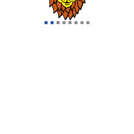
TOP GEWINNER
Sophia S.
481x
Einsatz: 0,90 €
Gewinn: 433,65 €
2021-06-02 16:08
Alexander S.
473x
Einsatz: 0,60 €
Gewinn: 284,10 €
2021-05-15 19:39
Marcel R.
426x
Einsatz: 0,90 €
Gewinn: 383,70 €
2021-05-20 21:03
Patrick R.
412x
Einsatz: 0,90 €
Gewinn: 371,40 €
2021-11-30 20:10
Anika S.
400x