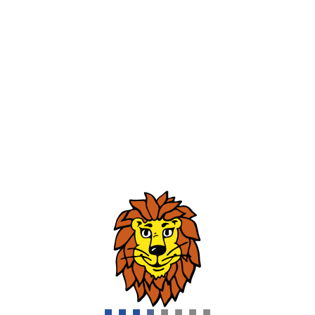
Noch vor Beginn der 2000er-Jahre setzte Bally Wulff bereits
auf digitale Automatenspiele und bietet diese Spiele seither
erfolgreich in Deutschland sowie seit einigen Jahren auch in
Spanien an. Die ersten Online-Spiele der Traditionsmarke aus
Berlin erschienen im Jahr 2016. Seither sind rund zwanzig
verschiedene Slots für die Spielplattformen im Internet
erschienen, die Bally Wulff stolz auf seiner Webseite
präsentiert.
DIE BESTEN BALLY WULFF
SLOTS
Die Spiele von Bally Wulff erzählen alle auf ihre eigene Art
und Weise eine Geschichte, in deren Verlauf es für die Spieler
viel zu erleben gibt. Besonders hervorzuheben sind diese
Titel: