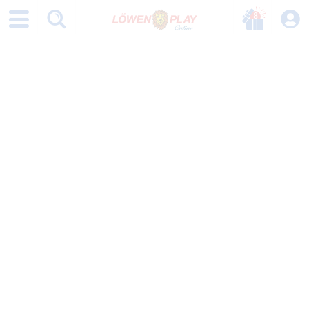
8
BALLY WULFF SPIELE