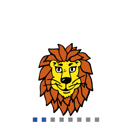
anza. Wir arbeiten mit Hochdruck daran, in Kürze wieder die gewo
Anon
Einsat
Gewin
Claud
Einsat
Gewin
Bianc
Einsat
Gewin
Basti
Einsat
Gewin