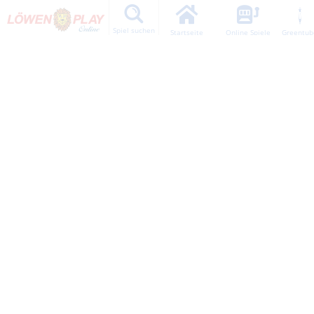
Spiel suchen
Startseite
Online Spiele
Greentub
RTP
95,17%
MINDESTEINSA
0,05 €
Online Spielautomaten
PSMTec
Leokan
Aufgrund zusätzlicher Anforderungen de
Automatenspielen vorübergehend nur eing