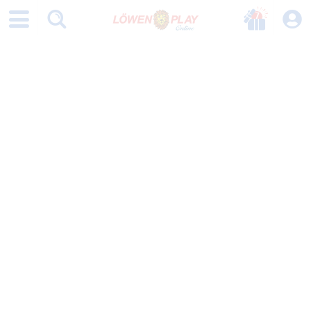
7
ALM GAUDI
RTP
FREISPIELE
94,37%
GAMBLING FEATURE
VOLATILITÄT
HOCH
MINDESTEINSATZ
MAXIMALEINSATZ