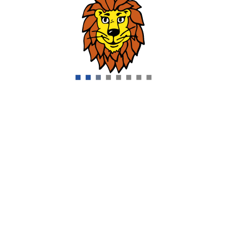
TOP GEWINNER
Manuela H.
500x
Einsatz: 0,10 €
Gewinn: 50,00 €
2021-04-03 01:16
Thomas Z.
500x
Einsatz: 0,20 €
Gewinn: 100,00 €
2021-01-24 11:18
Carmen E.
500x