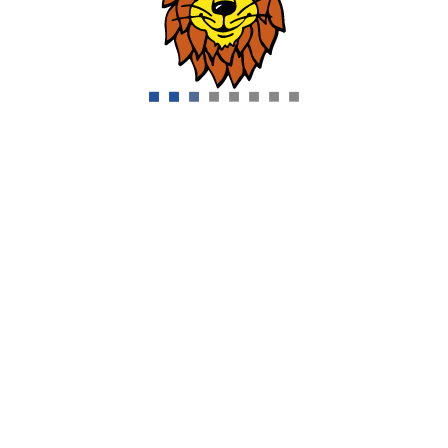
TOP GEWINNER
Gina H.
418x
Einsatz: 0,60 €
Gewinn: 250,92 €
2026-01-18 18:34
Sabine S.
333x
Einsatz: 0,20 €
Gewinn: 66,61 €
2025-12-19 14:02
Otto Carl W.
311x
Einsatz: 0,20 €
Gewinn: 62,24 €
2026-02-03 01:10
Anonym
279x
Einsatz: 1,00 €
Gewinn: 279,10 €
2026-02-20 19:07