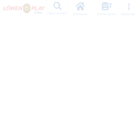
Spiel suchen
Startseite
Online Spiele
Greentub
RTP
94,40%
MINDESTEINSAT
0,20 €
Online Spielautomaten
Pragmatic Play