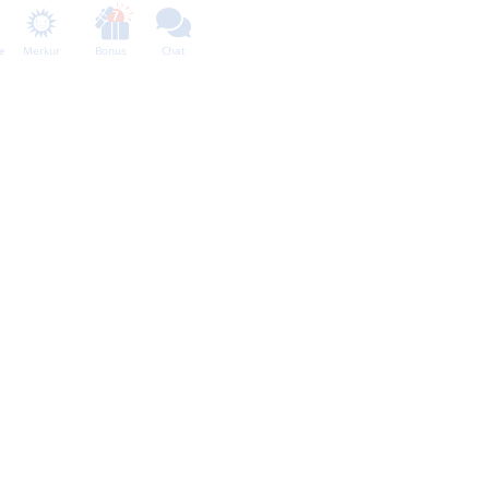
7
Merkur
Bonus
Chat
e
THE GREAT STICK-UP™
FREISPIELE
GAMBLING FEATURE
Z
MAXIMALEINSATZ
MAXIMALER GEWINN
1,00 €
5.000,00 €
The Great Stick-Up™