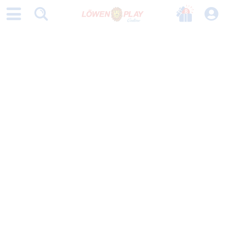
8
QUEEN OF GODS
RTP
FREISPIELE
94,34%
GAMBLING FEATURE
VOLATILITÄT
HOCH
MINDESTEINSATZ
MAXIMALEINSATZ