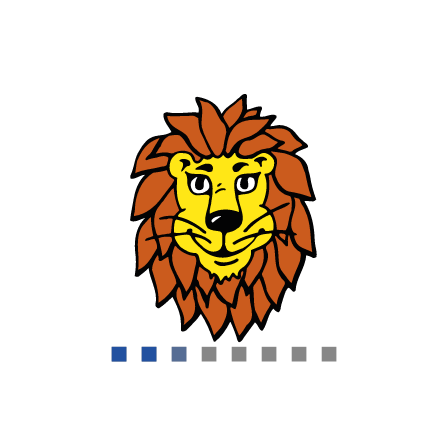
Patrik
Einsat
Gewin
Elke 
Einsat
Gewin
Anon
Einsat
Gewin
Anon
Einsat
Gewin
Jonas
Einsat
Gewin