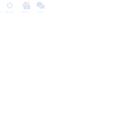
8
Merkur
Bonus
Chat
e
MAGICIAN’S SECRETS
FREISPIELE
GAMBLING FEATURE
Z
MAXIMALEINSATZ
MAXIMALER GEWINN
1,00 €
5.000,00 €
Magician’s Secrets