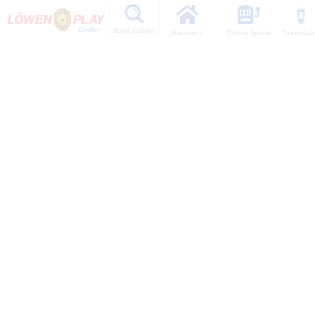
Spiel suchen
Startseite
Online Spiele
Greentub
RTP
94,49%
MINDESTEINSAT
0,10 €
Online Spielautomaten
Pragmatic Play