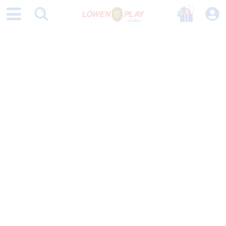
8
HERCULES AND PEGASUS
RTP
FREISPIELE
94,50%
GAMBLING FEATURE
VOLATILITÄT
SEHR HOCH
MINDESTEINSATZ
MAXIMALEINSATZ