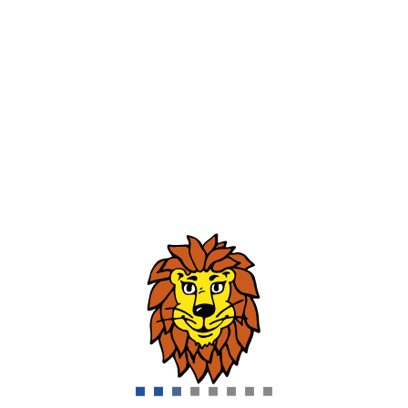
FLOATING DRAGON BEI
LÖWEN PLAY ONLINE
Der Floating Dragon Slot hat ein chinesisches Thema mit
passend asiatischem Design und zahlreichen,
einzigartigen Funktionen. Die Grafik ist angereichert mit
detailreichen Ornamenten und edlen Gewändern des
fernen Osten. Bei Loewen-play.de lernst du eine
vollkommen fremde Kultur kennen!
FLOATING DRAGON SLOT BEI ONLINE
SPIELEN