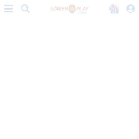
7
DANCE PARTY
RTP
FREISPIELE
94,50%
GAMBLING FEATURE
VOLATILITÄT
ULTRA-HOCH
MINDESTEINSATZ
MAXIMALEINSATZ