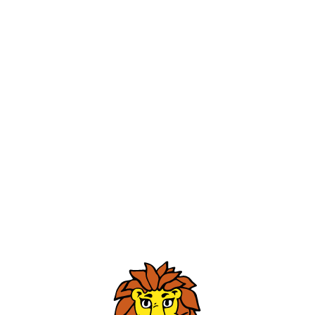
0,20 €
1,00 €
MAXIMALER GEWINN
GEWINNLINIEN
36.450,00 €
243
SPIELEN
Online Spielautomaten
Pragmatic Play
Dance Party