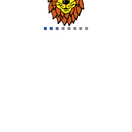
TOP GEWINNER
Andreas Michael K.
890x
Einsatz: 1,00 €
Gewinn: 890,80 €
2025-08-01 08:03
Madalina Ecaterina T.
605x
Einsatz: 0,20 €
Gewinn: 121,16 €
2022-07-29 23:05
Sebastian B.
540x
Einsatz: 0,20 €
Gewinn: 108,00 €
2026-04-14 18:33
Lukas H.
504x
Einsatz: 0,20 €
Gewinn: 100,80 €
2025-10-08 18:34