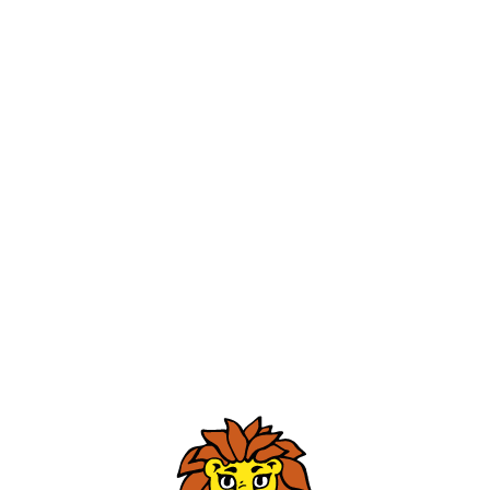
0,20 €
1,00 €
MAXIMALER GEWINN
GEWINNLINIEN
5.100,00 €
10
SPIELEN
Online Spielautomaten
Pragmatic Play
Amazing Money Machine