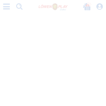
7
AMAZING MONEY MACHINE
RTP
FREISPIELE
94,44%
GAMBLING FEATURE
VOLATILITÄT
KEINE ANGABE
MINDESTEINSATZ
MAXIMALEINSATZ