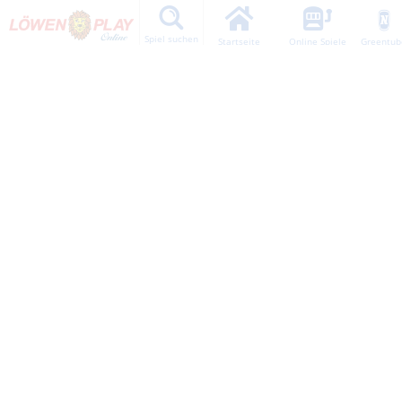
Spiel suchen
Startseite
Online Spiele
Greentub
RTP
94,20%
MINDESTEINSAT
0,01 €
Online Spielautomaten
Play'n GO
USA F