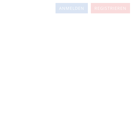
ANMELDEN
REGISTRIEREN
VOLATILITÄT
MITTEL
SPIELEN
TOP GEWINNER