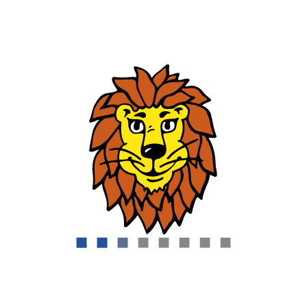
Ayfer 
Einsat
Gewin
Erik L
Einsat
Gewin
Olive
Einsat
Gewin
Milen
Einsat
Gewin
Stefa
Einsat
Gewin