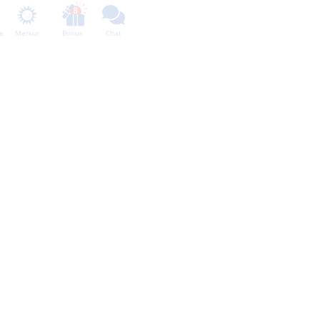
8
Merkur
Bonus
Chat
e
FIRE & ICE
FREISPIELE
GAMBLING FEATURE
Z
MAXIMALEINSATZ
MAXIMALER GEWINN
1,00 €
200,00 €
ce