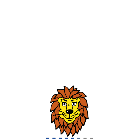
DOUBLE TRIPLE CHANCE:
ERLEBE SÜSSEN UND F
RUCHTIGEN SPIELSPASS MIT DI
ESEM EINZIGARTIGEN UND AB
WECHSLUNGSREICHEN SL
OT
Betrete die Welt von Double Triple Chance und entdecke,
welche tollen Chancen Du auf die vielzähligen Gewinne