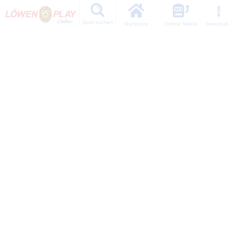
Spiel suchen
Startseite
Online Spiele
Greentub
RTP
88,08%
MINDESTEINSA
0,10 €
Online Spielautomaten
Hölle Games
Fr
Aufgrund zusätzlicher Anforderungen de
Automatenspielen vorübergehend nur eing