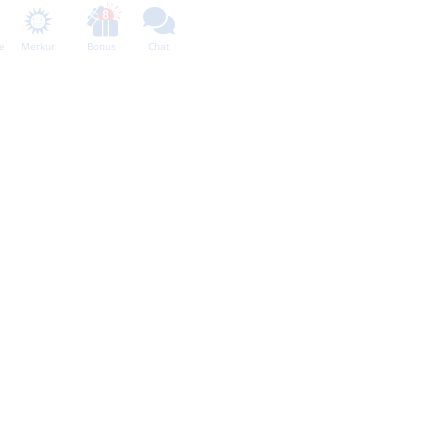
8
Merkur
Bonus
Chat
e
FRUITS 20
FREISPIELE
GAMBLING FEATU
TZ
MAXIMALEINSATZ
MAXIMALER GEWI
1,00 €
3.025,00 €
uits 20
r Gemeinsamen Glücksspielbehörde an unsere Spieleanbieter ist un
eschränkt verfügbar. Natürlich findest Du bei uns weiterhin die 