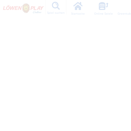
Spiel suchen
Startseite
Online Spiele
Greentub
RTP
88,39%
MINDESTEINSAT
0,10 €
Online Spielautomaten
Hölle Games
Dr