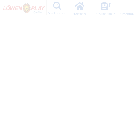
Spiel suchen
Startseite
Online Spiele
Greentub
R
RTP
90,11%
MINDESTEINSAT
0,20 €
Online Spielautomaten
Greentube
Rome