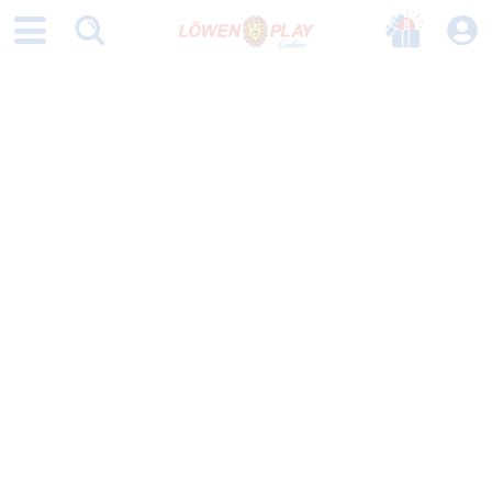
8
ROARING WILDS™
RTP
FREISPIELE
90,35%
GAMBLING FEATURE
VOLATILITÄT
KEINE ANGABE
MINDESTEINSATZ
MAXIMALEINSATZ
0,01 €
0,80 €