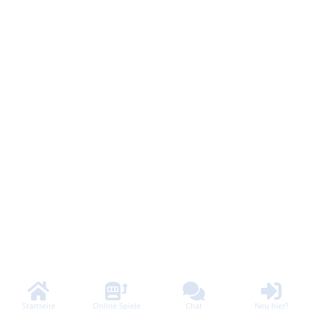
Nicole T.
257x
Einsatz: 0,01 €
Gewinn: 2,57 €
2026-07-30 14:55
Marco W.
118x
Einsatz: 2,00 €
Gewinn: 236,00 €
2026-07-25 08:34
Roula M.
216x
Einsatz: 0,40 €
Gewinn: 86,60 €
2026-07-14 14:57
Marvin K.
52x
Einsatz: 0,02 €
Gewinn: 1,04 €
2026-07-14 06:38
Anonym
185x
Einsatz: 0,20 €
Gewinn: 37,10 €
2026-06-30 01:14
Startseite
Online Spiele
Chat
Neu hier?