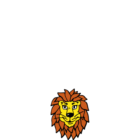
MAXIMALER GEWINN
GEWINNLINIEN
2.053,00 €
20
SPIELEN
Online Spielautomaten
Greentube
Rising Treasures™
TOP GEWINNER
Tanja D.
871x
Einsatz: 1,00 €
Gewinn: 871,25 €
2023-05-02 12:07