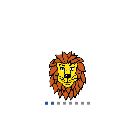
SPIELEN!
Bei Pharaoh’s Tomb dreht sich alles um das alte Ägypten.
Der Novomatic-Slot ist jedoch kein Abklatsch der
zahlreichen Automaten, die dieses beliebte Thema
ebenfalls aufgreifen. Der Hersteller hat vielmehr alle
Register gezogen, um dir ein packendes Spielerlebnis zu
bescheren.
Der Pharaoh’s Tomb Slot verfügt über 5 Walzen und 10
Gewinnlinien, auf denen Kombinationen gebildet werden
müssen. Du sammelst antike Symbole, die im günstigsten
Fall zu Gewinnen führen.
Wenn du Pharaoh’s Tomb online spielen möchtest, bist
du auf Löwen Play Online willkommen: Auf unserer
Webseite hast du die Möglichkeit, dieses Spiel um
Echtgeld zu spielen. Die Registrierung nimmt nur wenige
Augenblicke in Anspruch. Melde dich am besten noch