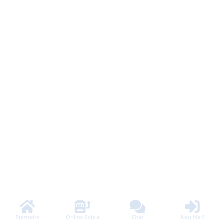
Hardy Alfred Dieter K.
51x
Einsatz: 0,20 €
Gewinn: 10,26 €
2026-07-16 23:43
Kevin jürgen A.
114x
Einsatz: 0,20 €
Gewinn: 22,86 €
2026-07-04 21:51
Heiko K.
76x
Einsatz: 0,60 €
Gewinn: 45,66 €
2026-05-26 00:57
Heiko K.
139x
Einsatz: 0,40 €
Gewinn: 55,92 €
2026-05-26 00:54
Sergej S.
104x
Einsatz: 0,20 €
Gewinn: 20,86 €
2026-02-07 11:24
Startseite
Online Spiele
Chat
Neu hier?