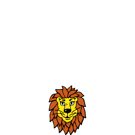
MAXIMALER GEWINN
793,00 €
SPIELEN
Online Spielautomaten
Greentube
Juicy Riches
TOP GEWINNER
Melanie C.
251x
Einsatz: 0,20 €
Gewinn: 50,24 €
2025-05-14 17:50