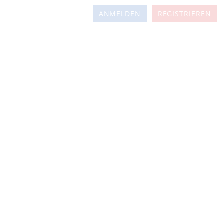
ANMELDEN
REGISTRIEREN
VOLATILITÄT
KEINE ANGABE
SPIELEN
GEWINNLINIEN
10
TOP GEWINNER