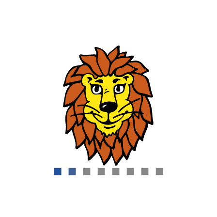
Wald
Einsat
Gewin
Metin
Einsat
Gewin
Jakub
Einsat
Gewin
Alexa
Einsat
Gewin
Jürge
Einsat
Gewin