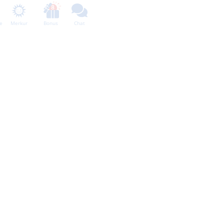
8
Merkur
Bonus
Chat
e
JOLLY FRUITS
FREISPIELE
GAMBLING FEATURE
Z
MAXIMALEINSATZ
MAXIMALER GEWINN
1,00 €
5.051,00 €
 Fruits