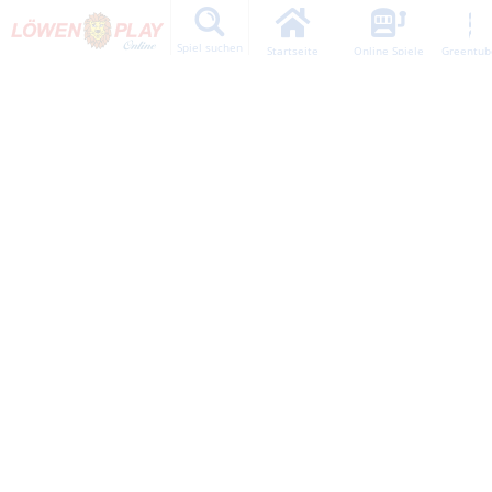
Spiel suchen
Startseite
Online Spiele
Greentub
RTP
90,00%
MINDESTEINSAT
0,10 €
Online Spielautomaten
Greentube
Frui