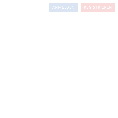
ANMELDEN
REGISTRIEREN
VOLATILITÄT
KEINE ANGABE
SPIELEN
GEWINNLINIEN
10
TOP GEWINNER