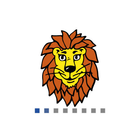
Chris
Einsat
Gewin
NLINE SPIELEN – BEI LÖWEN
Anon
Einsat
Gewin
online spielen, wann und so lange du möchtest. Der
einer der besten modernen Früchte-Slots, wie du schnell
Elke I
nden wirst du es genießen, Fruit King online zu zocken.
Einsat
Gewin
, die bei Fruit King zahlreich vorhanden sind. Verliere
unserer Seite!
Micha
Einsat
Gewin
ÖWEN PLAY FRUIT KING
Elena
Einsat
Gewin
ne spielen? Dann musst du lediglich einen Account