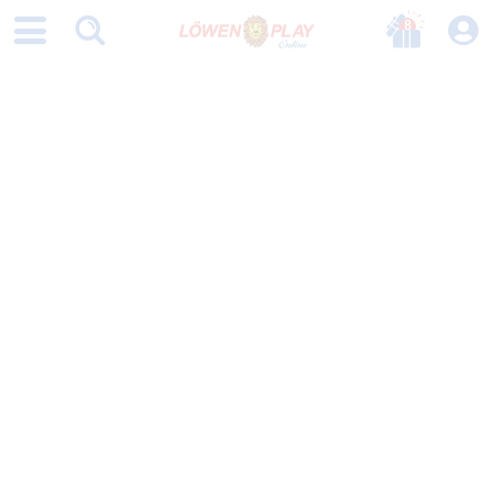
8
BONSAI SPINS
RTP
FREISPIELE
96,00%
GAMBLING FEATURE
VOLATILITÄT
MITTEL
MINDESTEINSATZ
MAXIMALEINSATZ