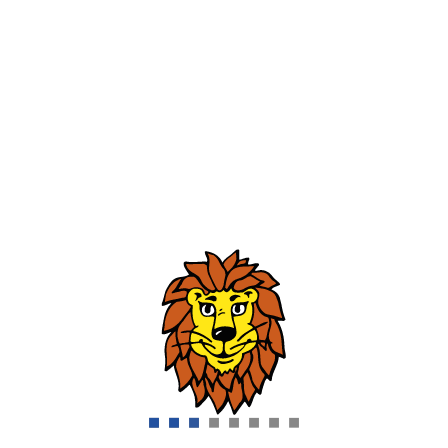
MAGISCH WIRD’S MIT MAGIC
STONE BEI LÖWEN PLAY
ONLINE
Magie ist etwas, das uns alle fasziniert, egal ob Jungs
oder Mädels, Kinder oder Erwachsene. Ist ja auch zu
schön zu glauben, dass das Leben mit ein bisschen
Magie noch bunter wird. Und auch wenn es mit der
Magie im realen Leben nicht immer klappt, bietet der
Online Spielautomat Magic Stone eine so hübsche
Ablenkung, dass man wieder an Magie glaubt. Hier
erwartet dich nämlich eine schicke junge Abenteuerin,
die sich ins alte Ägypten stürzt, um Schätze zu finden.