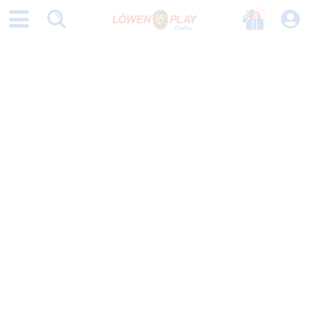
8
PIGGY COLLECT & MULTIPLY
RTP
FREISPIELE
94,21%
GAMBLING FEATURE
VOLATILITÄT
SEHR HOCH
MINDESTEINSATZ
MAXIMALEINSATZ
0,10 €
1,00 €