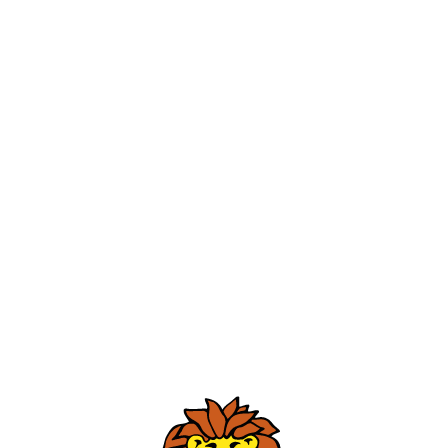
GAMBLING FEATURE
VOLATILITÄT
HOCH
MINDESTEINSATZ
MAXIMALEINSATZ
0,20 €
1,00 €
MAXIMALER GEWINN
977,50 €
SPIELEN
Online Spielautomaten
Apparat
Jack Potter & The Book of Dynasties 6