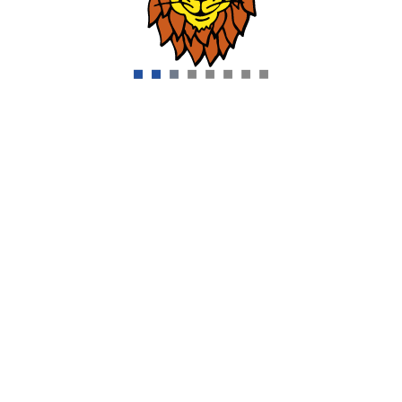
TOP GEWINNER
Canan D.
703x
Einsatz: 0,10 €
Gewinn: 70,36 €
2026-04-14 14:33
Thomas B.
640x
Einsatz: 0,60 €
Gewinn: 384,00 €
2025-01-06 12:56
Sabrina Maria L.
624x
Einsatz: 0,20 €
Gewinn: 124,80 €
2026-07-01 15:07
Anonym
605x
Einsatz: 0,70 €
Gewinn: 424,06 €
2025-03-26 10:08