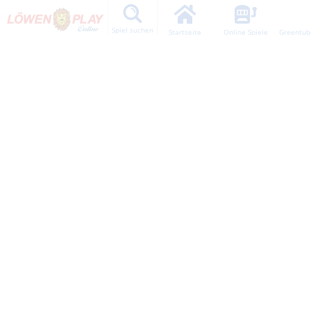
Spiel suchen
Startseite
Online Spiele
Greentub
RTP
94,14%
MINDESTEINSAT
0,20 €
Online Spielautomaten
Apparat
1024 S