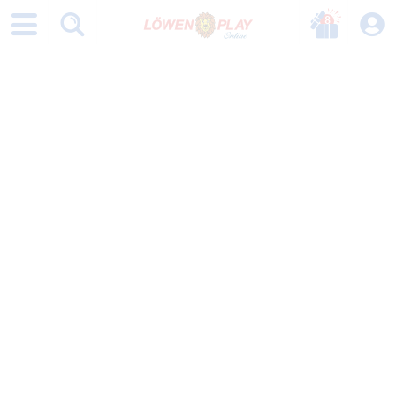
8
FLYING DUTCHMAN
RTP
FREISPIELE
89,04%
GAMBLING FEATURE
VOLATILITÄT
MITTEL
MINDESTEINSATZ
MAXIMALEINSATZ